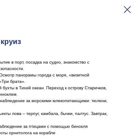
 круиз
ытие в порт, посадка на судно, знакомство с
езопасности.
 Осмотр панорамы города с моря, «визитной
 «Три брата».
 бухты в Тихий океан. Переход к острову Старичков,
биноклем.
, наблюдение за морскими млекопитающими: тюлени,
кты лова – терпуг, камбала, бычки, палтус. Завтрак,
наблюдение за птицами с помощью бинокля
оты орнитолога на корабле