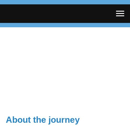
Amur region
Gold, space, taiga
About the journey